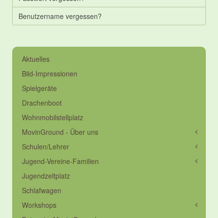
Benutzername vergessen?
Aktuelles
Bild-Impressionen
Spielgeräte
Drachenboot
Wohnmobilstellplatz
MovinGround - Über uns
Schulen/Lehrer
Jugend-Vereine-Familien
Jugendzeltplatz
Schlafwagen
Workshops